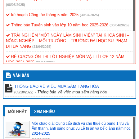
(08/05/2025)
kế hoạch Công tác tháng 5 năm 2025
(30/04/2025)
Thông báo Tuyển sinh vào lớp 10 năm học 2025-2026
(30/04/2025)
TRẢI NGHIỆM “MỘT NGÀY LÀM SINH VIÊN” TẠI KHOA SINH –
NÔNG NGHIỆP – MÔI TRƯỜNG – TRƯỜNG ĐẠI HỌC SƯ PHẠM –
ĐH ĐÀ NẴNG
(21/04/2025)
ĐỀ CƯƠNG ÔN THI TỐT NGHIỆP MÔN VẬT LÍ LỚP 12 NĂM
HỌC 2024-2025
(21/04/2025)
ĐỀ CƯƠNG ÔN THI TỐT NGHIỆP MÔN NGỮ VĂN LỚP 12 NĂM
VĂN BẢN
HỌC 2024-2025
(21/04/2025)
THÔNG BÁO VỀ VIỆC MUA SẮM HÀNG HÓA
ĐỀ CƯƠNG ÔN THI TỐT NGHIỆP MÔN TIẾNG ANH LỚP 12
-
Thông báo Về việc mua sắm hàng hóa
(05/10/2022)
NĂM HỌC 2024-2025
(21/04/2025)
ĐỀ CƯƠNG ÔN THI TỐT NGHIỆP MÔN CNNN LỚP 12 NĂM HỌC
2024-2025
(21/04/2025)
MỚI NHẤT
XEM NHIỀU
Mời chào giá: Cung cấp dịch vụ cho thuê dù bung 1 trụ và
Âm thanh, ánh sáng phục vụ Lễ tri ân và bế giảng năm học
2024-2025