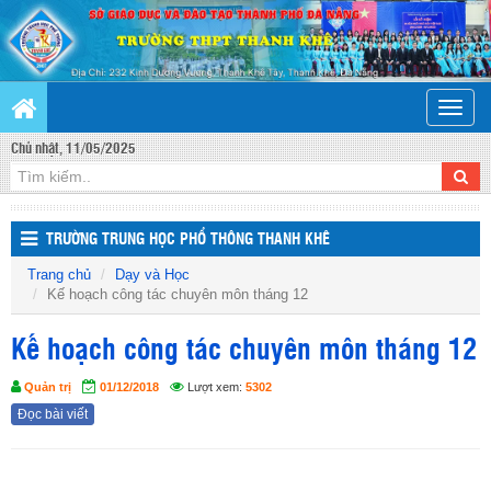
Toggle
naviga
Chủ nhật, 11/05/2025
TRƯỜNG TRUNG HỌC PHỔ THÔNG THANH KHÊ
Trang chủ
Dạy và Học
Kế hoạch công tác chuyên môn tháng 12
Kế hoạch công tác chuyên môn tháng 12
Quản trị
01/12/2018
Lượt xem:
5302
Đọc bài viết