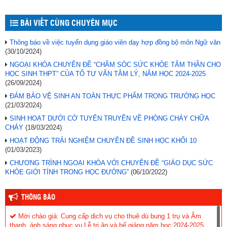
BÀI VIẾT CÙNG CHUYÊN MỤC
Thông báo về việc tuyển dụng giáo viên dạy hợp đồng bộ môn Ngữ văn
(30/10/2024)
NGOẠI KHÓA CHUYÊN ĐỀ “CHĂM SÓC SỨC KHỎE TÂM THẦN CHO
HỌC SINH THPT” CỦA TỔ TƯ VẤN TÂM LÝ, NĂM HỌC 2024-2025
(26/09/2024)
ĐẢM BẢO VỆ SINH AN TOÀN THỰC PHẨM TRONG TRƯỜNG HỌC
(21/03/2024)
SINH HOẠT DƯỚI CỜ TUYÊN TRUYỀN VỀ PHÒNG CHÁY CHỮA
CHÁY
(18/03/2024)
HOẠT ĐỘNG TRẢI NGHIỆM CHUYÊN ĐỀ SINH HỌC KHỐI 10
(01/03/2023)
CHƯƠNG TRÌNH NGOẠI KHÓA VỚI CHUYÊN ĐỀ “GIÁO DỤC SỨC
KHỎE GIỚI TÍNH TRONG HỌC ĐƯỜNG”
(06/10/2022)
THÔNG BÁO
Mời chào giá: Cung cấp dịch vụ cho thuê dù bung 1 trụ và Âm
thanh, ánh sáng phục vụ Lễ tri ân và bế giảng năm học 2024-2025