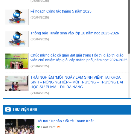
(08/05/2025)
kế hoạch Công tác tháng 5 năm 2025
(30/04/2025)
Thông báo Tuyển sinh vào lớp 10 năm học 2025-2026
(30/04/2025)
Chúc mừng các cô giáo đạt giải trong Hội thi giáo thi giáo
viên chủ nhiệm lớp giỏi cấp thành phố, năm học 2024-2025.
(23/04/2025)
TRẢI NGHIỆM “MỘT NGÀY LÀM SINH VIÊN” TẠI KHOA
SINH – NÔNG NGHIỆP – MÔI TRƯỜNG – TRƯỜNG ĐẠI
HỌC SƯ PHẠM – ĐH ĐÀ NẴNG
(21/04/2025)
ĐỀ CƯƠNG ÔN THI TỐT NGHIỆP MÔN VẬT LÍ LỚP 12 NĂM
HỌC 2024-2025
THƯ VIỆN ẢNH
(21/04/2025)
Hội trại “Tự hào tuổi trẻ Thanh Khê”
ĐỀ CƯƠNG ÔN THI TỐT NGHIỆP MÔN NGỮ VĂN LỚP 12
Lượt xem:
21
NĂM HỌC 2024-2025