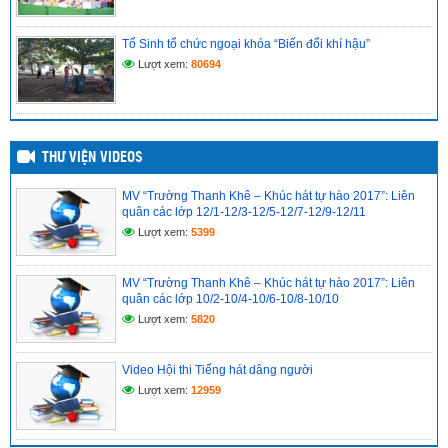
(21/04/2025)
Tổ Sinh tổ chức ngoại khóa “Biến đổi khí hậu”
ĐỀ CƯƠNG ÔN THI TỐT NGHIỆP MÔN TIẾNG ANH LỚP 12
NĂM HỌC 2024-2025
Lượt xem:
80694
(21/04/2025)
THƯ VIỆN VIDEOS
MV “Trường Thanh Khê – Khúc hát tự hào 2017”: Liên
quân các lớp 12/1-12/3-12/5-12/7-12/9-12/11
Lượt xem:
5399
MV “Trường Thanh Khê – Khúc hát tự hào 2017”: Liên
quân các lớp 10/2-10/4-10/6-10/8-10/10
Lượt xem:
5820
Video Hội thi Tiếng hát dâng người
Lượt xem:
12959