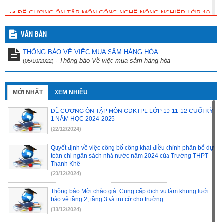
ĐỀ CƯƠNG ÔN TẬP MÔN CÔNG NGHỆ NÔNG NGHIỆP LỚP 10-
11-12 CUỐI KỲ 1 NĂM HỌC 2024-2025
(11/12/2024)
VĂN BẢN
ĐỀ CƯƠNG ÔN TẬP MÔN SINH HỌC LỚP 10-11-12 CUỐI KỲ 1
NĂM HỌC 2024-2025
(11/12/2024)
THÔNG BÁO VỀ VIỆC MUA SẮM HÀNG HÓA
-
Thông báo Về việc mua sắm hàng hóa
(05/10/2022)
ĐỀ CƯƠNG ÔN TẬP MÔN TIẾNG ANH LỚP 10-11-12 CUỐI KỲ 1
NĂM HỌC 2024-2025
(10/12/2024)
ĐỀ CƯƠNG ÔN TẬP MÔN TIN HỌC LỚP 12 CUỐI KỲ 1 NĂM
MỚI NHẤT
XEM NHIỀU
HỌC 2024-2025
(10/12/2024)
ĐỀ CƯƠNG ÔN TẬP MÔN GDKTPL LỚP 10-11-12 CUỐI KỲ
1 NĂM HỌC 2024-2025
(22/12/2024)
Quyết định về việc công bố công khai điều chỉnh phân bổ dự
toán chi ngân sách nhà nước năm 2024 của Trường THPT
Thanh Khê
(20/12/2024)
Thông báo Mời chào giá: Cung cấp dịch vụ làm khung lưới
bảo vệ tầng 2, tầng 3 và trụ cờ cho trường
(13/12/2024)