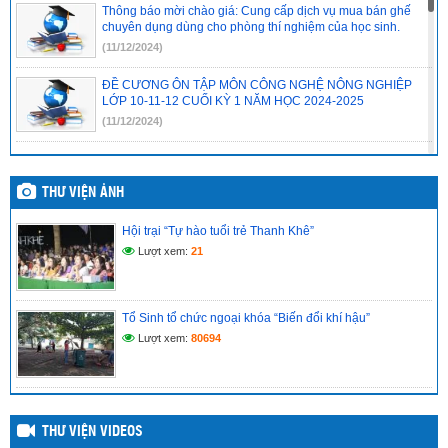
Thông báo mời chào giá: Cung cấp dịch vụ mua bán ghế
chuyên dụng dùng cho phòng thí nghiệm của học sinh.
(11/12/2024)
ĐỀ CƯƠNG ÔN TẬP MÔN CÔNG NGHỆ NÔNG NGHIỆP
LỚP 10-11-12 CUỐI KỲ 1 NĂM HỌC 2024-2025
(11/12/2024)
ĐỀ CƯƠNG ÔN TẬP MÔN SINH HỌC LỚP 10-11-12 CUỐI
KỲ 1 NĂM HỌC 2024-2025
THƯ VIỆN ẢNH
(11/12/2024)
Hội trại “Tự hào tuổi trẻ Thanh Khê”
ĐỀ CƯƠNG ÔN TẬP MÔN TIẾNG ANH LỚP 10-11-12 CUỐI
KỲ 1 NĂM HỌC 2024-2025
Lượt xem:
21
(10/12/2024)
ĐỀ CƯƠNG ÔN TẬP MÔN TIN HỌC LỚP 12 CUỐI KỲ 1
Tổ Sinh tổ chức ngoại khóa “Biến đổi khí hậu”
NĂM HỌC 2024-2025
Lượt xem:
80694
(10/12/2024)
THƯ VIỆN VIDEOS