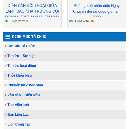
DIỄN ĐÀN ĐỐI THOẠI GIỮA
Phổ cập bộ nhận diện Ngày
LÃNH ĐẠO NHÀ TRƯỜNG VỚI
Chuyển đổi số quốc gia năm
ĐOÀN VIÊN THANH NIÊN NĂM
2023
Lượt xem:
8
Lượt xem:
16
HỌC 2023 – 2024
DANH MỤC TỔ CHỨC
Cơ Cấu Tổ Chức
Tin tức – Sự kiện
Tin tức hoạt động
Thời khóa biểu
Chuyên mục học sinh
Văn bản – Biểu Mẫu
Thư viện ảnh
Ban Liên Lạc
Lịch Công Tác