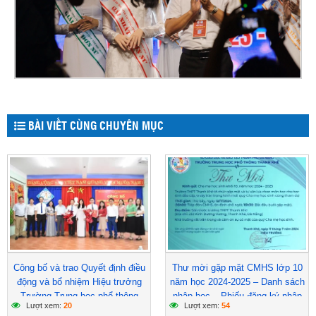
BÀI VIẾT CÙNG CHUYÊN MỤC
Công bố và trao Quyết định điều
Thư mời gặp mặt CMHS lớp 10
động và bổ nhiệm Hiệu trưởng
năm học 2024-2025 – Danh sách
Trường Trung học phổ thông
nhập học – Phiếu đăng ký nhập
Lượt xem:
20
Lượt xem:
54
Thanh Khê
học