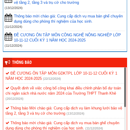
vệ tầng 2, tầng 3 và trụ cờ cho trường
(13/12/2024)
Thông báo danh sách thí sinh dự kiểm tra, sát hạch xét tuyển hợp
đồng lao động ở vị trí việc làm giáo viên năm học 2023 – 2024
Thông báo mời chào giá: Cung cấp dịch vụ mua bán ghế chuyên
Source: Phòng GD&DT
Published on 2023-09-26
dụng dùng cho phòng thí nghiệm của học sinh.
(11/12/2024)
Thông báo kế hoạch tổ chức kiểm tra, sát hạch xét tuyển hợp đồng
lao động ở vị trí việc làm giáo viên năm học 2023 – 2024
ĐỀ CƯƠNG ÔN TẬP MÔN CÔNG NGHỆ NÔNG NGHIỆP LỚP
Source: Phòng GD&DT
Published on 2023-09-22
10-11-12 CUỐI KỲ 1 NĂM HỌC 2024-2025
(11/12/2024)
Thông báo xét tuyển hợp đồng lao động ở vị trí việc làm giáo viên
năm học 2023 – 2024
Source: Phòng GD&DT
Published on 2023-09-07
THÔNG BÁO
Mời chào giá: dịch vụ thẩm định giá gói thầu: mua sắm bổ sung
ĐỀ CƯƠNG ÔN TẬP MÔN GDKTPL LỚP 10-11-12 CUỐI KỲ 1
trang thiết bị dạy học, làm việc cho Trường THPT Hòa Xuân (nay là
NĂM HỌC 2024-2025
(22/12/2024)
Trường THPT Nguyễn Văn Thoại) (lần 3)
Source: Phòng GD&DT
Published on 2023-09-06
Quyết định về việc công bố công khai điều chỉnh phân bổ dự toán
chi ngân sách nhà nước năm 2024 của Trường THPT Thanh Khê
Văn bản hướng dẫn xét tặng Giải thưởng “Nhà giáo Đà Nẵng tiêu
(20/12/2024)
biểu” năm 2023
Source: Phòng GD&DT
Published on 2023-08-21
Thông báo Mời chào giá: Cung cấp dịch vụ làm khung lưới bảo vệ
tầng 2, tầng 3 và trụ cờ cho trường
(13/12/2024)
Thông báo mời chào giá: Cung cấp dịch vụ mua bán ghế chuyên
dụng dùng cho phòng thí nghiệm của học sinh.
(11/12/2024)