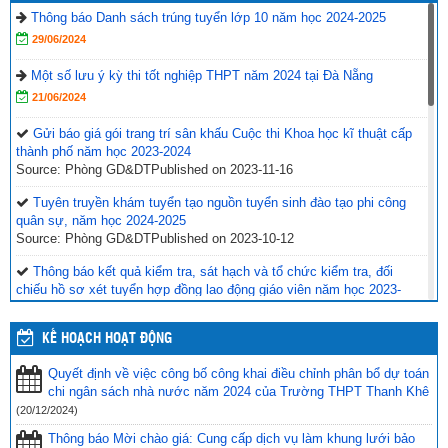
Thông báo Danh sách trúng tuyển lớp 10 năm học 2024-2025
29/06/2024
Một số lưu ý kỳ thi tốt nghiệp THPT năm 2024 tại Đà Nẵng
21/06/2024
Gửi báo giá gói trang trí sân khấu Cuộc thi Khoa học kĩ thuật cấp
thành phố năm học 2023-2024
Source: Phòng GD&DT
Published on 2023-11-16
Tuyên truyền khám tuyển tạo nguồn tuyển sinh đào tạo phi công
quân sự, năm học 2024-2025
Source: Phòng GD&DT
Published on 2023-10-12
Thông báo kết quả kiểm tra, sát hạch và tổ chức kiểm tra, đối
chiếu hồ sơ xét tuyển hợp đồng lao động giáo viên năm học 2023-
2024
Source: Phòng GD&DT
Published on 2023-10-04
KẾ HOẠCH HOẠT ĐỘNG
Hội thảo Chuẩn bị cho trẻ mầm non vào lớp 1
Quyết định về việc công bố công khai điều chỉnh phân bổ dự toán
Source: Phòng GD&DT
Published on 2023-09-30
chi ngân sách nhà nước năm 2024 của Trường THPT Thanh Khê
Lớp Tập huấn bồi dưỡng nâng cao năng lực chuyên môn dành cho
(20/12/2024)
CBQL, GVMN cốt cán cấp thành phố năm 2023
Thông báo Mời chào giá: Cung cấp dịch vụ làm khung lưới bảo
Source: Phòng GD&DT
Published on 2023-09-30