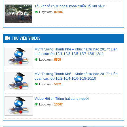
Quyết định Về việc công bố công khai bổ sung dự toán chi
Tổ Sinh tổ chức ngoại khóa “Biến đổi khí hậu”
ngân sách Nhà nước năm 2026 của Trường THPT Thanh
Khê
Lượt xem:
80786
(03/04/2026)
THƯ VIỆN VIDEOS
MV “Trường Thanh Khê – Khúc hát tự hào 2017”: Liên
quân các lớp 12/1-12/3-12/5-12/7-12/9-12/11
Lượt xem:
5505
MV “Trường Thanh Khê – Khúc hát tự hào 2017”: Liên
quân các lớp 10/2-10/4-10/6-10/8-10/10
Lượt xem:
5932
Video Hội thi Tiếng hát dâng người
Lượt xem:
13067