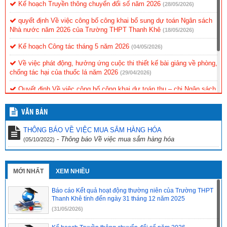
Kế hoạch Truyền thông chuyển đổi số năm 2026
(28/05/2026)
quyết định Về việc công bố công khai bổ sung dự toán Ngân sách
Nhà nước năm 2026 của Trường THPT Thanh Khê
(18/05/2026)
Kế hoạch Công tác tháng 5 năm 2026
(04/05/2026)
Về việc phát động, hưởng ứng cuộc thi thiết kế bài giảng về phòng,
chống tác hại của thuốc lá năm 2026
(29/04/2026)
Quyết định Về việc công bố công khai dự toán thu – chi Ngân sách
Nhà nước Quý 1 năm 2026 của Trường THPT Thanh Khê
(11/04/2026)
VĂN BẢN
Thông báo Tuyển sinh vào lớp 10 năm học 2026-2027
(10/04/2026)
THÔNG BÁO VỀ VIỆC MUA SẮM HÀNG HÓA
Quyết định Về việc công bố công khai bổ sung dự toán chi ngân
-
Thông báo Về việc mua sắm hàng hóa
(05/10/2022)
sách Nhà nước năm 2026 của Trường THPT Thanh Khê
(03/04/2026)
MỚI NHẤT
XEM NHIỀU
Báo cáo Kết quả hoạt động thường niên của Trường THPT
Thanh Khê tính đến ngày 31 tháng 12 năm 2025
(31/05/2026)