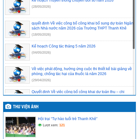
Kế hoạch Truyền thông chuyển đổi số năm 2026
(28/05/2026)
quyết định Về việc công bố công khai bổ sung dự toán Ngân
sách Nhà nước năm 2026 của Trường THPT Thanh Khê
(18/05/2026)
Kế hoạch Công tác tháng 5 năm 2026
(04/05/2026)
Về việc phát động, hưởng ứng cuộc thi thiết kế bài giảng về
phòng, chống tác hại của thuốc lá năm 2026
(29/04/2026)
Quyết định Về việc công bố công khai dự toán thu – chi
Ngân sách Nhà nước Quý 1 năm 2026 của Trường THPT
Thanh Khê
THƯ VIỆN ẢNH
(11/04/2026)
Hội trại “Tự hào tuổi trẻ Thanh Khê”
Thông báo Tuyển sinh vào lớp 10 năm học 2026-2027
Lượt xem:
121
(10/04/2026)