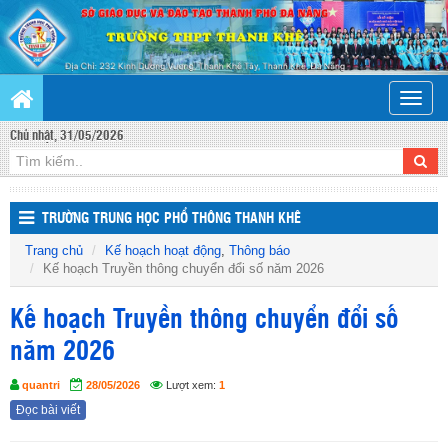
Toggle
naviga
Chủ nhật, 31/05/2026
TRƯỜNG TRUNG HỌC PHỔ THÔNG THANH KHÊ
Trang chủ
Kế hoạch hoạt động
,
Thông báo
Kế hoạch Truyền thông chuyển đổi số năm 2026
Kế hoạch Truyền thông chuyển đổi số
năm 2026
quantri
28/05/2026
Lượt xem:
1
Đọc bài viết