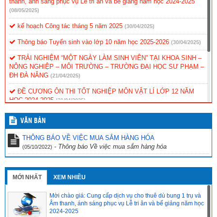
thanh, ánh sáng phục vụ Lễ tri ân và bế giảng năm học 2024-2025
(08/05/2025)
kế hoạch Công tác tháng 5 năm 2025
(30/04/2025)
Thông báo Tuyển sinh vào lớp 10 năm học 2025-2026
(30/04/2025)
TRẢI NGHIỆM “MỘT NGÀY LÀM SINH VIÊN” TẠI KHOA SINH –
NÔNG NGHIỆP – MÔI TRƯỜNG – TRƯỜNG ĐẠI HỌC SƯ PHẠM –
ĐH ĐÀ NẴNG
(21/04/2025)
ĐỀ CƯƠNG ÔN THI TỐT NGHIỆP MÔN VẬT LÍ LỚP 12 NĂM
HỌC 2024-2025
(21/04/2025)
ĐỀ CƯƠNG ÔN THI TỐT NGHIỆP MÔN NGỮ VĂN LỚP 12 NĂM
VĂN BẢN
HỌC 2024-2025
(21/04/2025)
THÔNG BÁO VỀ VIỆC MUA SẮM HÀNG HÓA
ĐỀ CƯƠNG ÔN THI TỐT NGHIỆP MÔN TIẾNG ANH LỚP 12
-
Thông báo Về việc mua sắm hàng hóa
(05/10/2022)
NĂM HỌC 2024-2025
(21/04/2025)
ĐỀ CƯƠNG ÔN THI TỐT NGHIỆP MÔN CNNN LỚP 12 NĂM HỌC
2024-2025
(21/04/2025)
MỚI NHẤT
XEM NHIỀU
Mời chào giá: Cung cấp dịch vụ cho thuê dù bung 1 trụ và
Âm thanh, ánh sáng phục vụ Lễ tri ân và bế giảng năm học
2024-2025