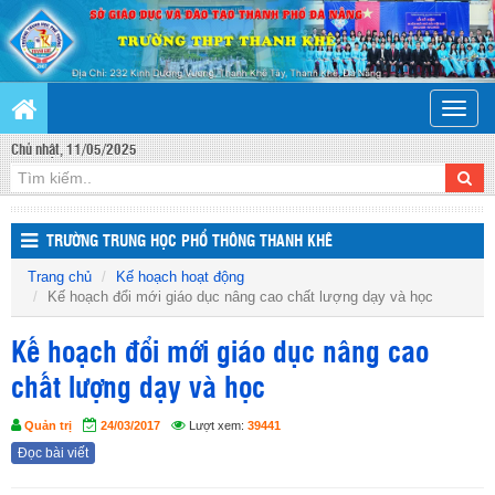
Toggle
naviga
Chủ nhật, 11/05/2025
TRƯỜNG TRUNG HỌC PHỔ THÔNG THANH KHÊ
Trang chủ
Kế hoạch hoạt động
Kế hoạch đổi mới giáo dục nâng cao chất lượng dạy và học
Kế hoạch đổi mới giáo dục nâng cao
chất lượng dạy và học
Quản trị
24/03/2017
Lượt xem:
39441
Đọc bài viết