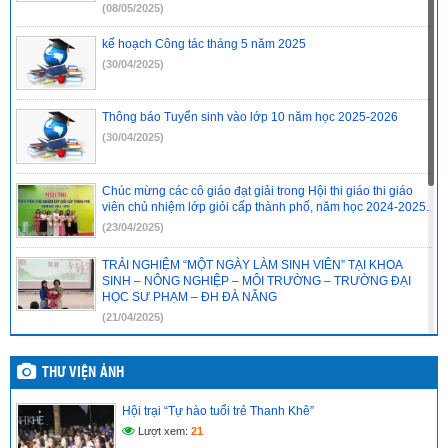
(08/05/2025)
kế hoạch Công tác tháng 5 năm 2025
(30/04/2025)
Thông báo Tuyển sinh vào lớp 10 năm học 2025-2026
(30/04/2025)
Chúc mừng các cô giáo đạt giải trong Hội thi giáo thi giáo
viên chủ nhiệm lớp giỏi cấp thành phố, năm học 2024-2025.
(23/04/2025)
TRẢI NGHIỆM “MỘT NGÀY LÀM SINH VIÊN” TẠI KHOA
SINH – NÔNG NGHIỆP – MÔI TRƯỜNG – TRƯỜNG ĐẠI
HỌC SƯ PHẠM – ĐH ĐÀ NẴNG
(21/04/2025)
ĐỀ CƯƠNG ÔN THI TỐT NGHIỆP MÔN VẬT LÍ LỚP 12 NĂM
HỌC 2024-2025
THƯ VIỆN ẢNH
(21/04/2025)
Hội trại “Tự hào tuổi trẻ Thanh Khê”
ĐỀ CƯƠNG ÔN THI TỐT NGHIỆP MÔN NGỮ VĂN LỚP 12
Lượt xem:
21
NĂM HỌC 2024-2025