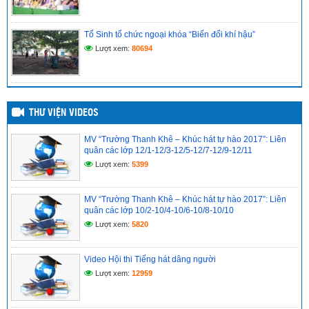
(21/04/2025)
Tổ Sinh tổ chức ngoại khóa “Biến đổi khí hậu”
ĐỀ CƯƠNG ÔN THI TỐT NGHIỆP MÔN TIẾNG ANH LỚP 12
NĂM HỌC 2024-2025
Lượt xem:
80694
(21/04/2025)
THƯ VIỆN VIDEOS
MV “Trường Thanh Khê – Khúc hát tự hào 2017”: Liên
quân các lớp 12/1-12/3-12/5-12/7-12/9-12/11
Lượt xem:
5399
MV “Trường Thanh Khê – Khúc hát tự hào 2017”: Liên
quân các lớp 10/2-10/4-10/6-10/8-10/10
Lượt xem:
5820
Video Hội thi Tiếng hát dâng người
Lượt xem:
12959