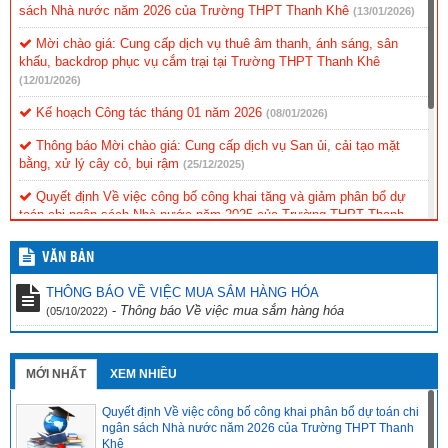
sách Nhà nước năm 2026 của Trường THPT Thanh Khê
(13/01/2026)
Mời chào giá: Cung cấp dịch vụ thuê âm thanh, ánh sáng, sân
khấu, backdrop phục vụ cắm trại tại Trường THPT Thanh Khê
(12/01/2026)
Kế hoạch Công tác tháng 01 năm 2026
(08/01/2026)
Thông báo Mời chào giá: Cung cấp dịch vụ San ủi, cải tạo mặt
bằng, xử lý cây cỏ, bụi rậm
(25/12/2025)
Quyết định Về việc công bố công khai tăng và giảm phân bổ dự
toán chi ngân sách Nhà nước năm 2025 của Trường THPT Thanh
Khê
(11/12/2025)
VĂN BẢN
ĐỀ CƯƠNG ÔN TẬP MÔN TOÁN LỚP 12 CUỐI KỲ 1 NĂM HỌC
2025-2026
(10/12/2025)
THÔNG BÁO VỀ VIỆC MUA SẮM HÀNG HÓA
-
Thông báo Về việc mua sắm hàng hóa
(05/10/2022)
ĐỀ CƯƠNG ÔN TẬP MÔN TOÁN LỚP 11 CUỐI KỲ 1 NĂM HỌC
2025-2026
(10/12/2025)
ĐỀ CƯƠNG ÔN TẬP MÔN TOÁN LỚP 10 CUỐI KỲ 1 NĂM HỌC
MỚI NHẤT
XEM NHIỀU
2025-2026
(10/12/2025)
Quyết định Về việc công bố công khai phân bổ dự toán chi
ngân sách Nhà nước năm 2026 của Trường THPT Thanh
Khê