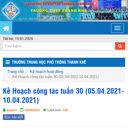
Toggle
naviga
Thứ hai, 19/01/2026
TRƯỜNG TRUNG HỌC PHỔ THÔNG THANH KHÊ
Trang chủ
Kế hoạch hoạt động
Kế Hoạch công tác tuần 30 (05.04.2021-10.04.2021)
Kế Hoạch công tác tuần 30 (05.04.2021-
10.04.2021)
quantri
03/04/2021
Lượt xem:
139
Đọc bài viết