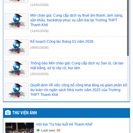
(13/01/2026)
Mời chào giá: Cung cấp dịch vụ thuê âm thanh, ánh sáng,
sân khấu, backdrop phục vụ cắm trại tại Trường THPT
Thanh Khê
(12/01/2026)
Kế hoạch Công tác tháng 01 năm 2026
(08/01/2026)
Thông báo Mời chào giá: Cung cấp dịch vụ San ủi, cải tạo
mặt bằng, xử lý cây cỏ, bụi rậm
(25/12/2025)
Quyết định Về việc công bố công khai tăng và giảm phân bổ
dự toán chi ngân sách Nhà nước năm 2025 của Trường
THPT Thanh Khê
(11/12/2025)
ĐỀ CƯƠNG ÔN TẬP MÔN TOÁN LỚP 12 CUỐI KỲ 1 NĂM
THƯ VIỆN ẢNH
HỌC 2025-2026
(10/12/2025)
Hội trại “Tự hào tuổi trẻ Thanh Khê”
Lượt xem:
88