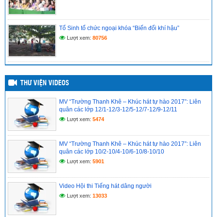
ĐỀ CƯƠNG ÔN TẬP MÔN TOÁN LỚP 11 CUỐI KỲ 1 NĂM
HỌC 2025-2026
(10/12/2025)
Tổ Sinh tổ chức ngoại khóa “Biến đổi khí hậu”
ĐỀ CƯƠNG ÔN TẬP MÔN TOÁN LỚP 10 CUỐI KỲ 1 NĂM
Lượt xem:
80756
HỌC 2025-2026
(10/12/2025)
THƯ VIỆN VIDEOS
MV “Trường Thanh Khê – Khúc hát tự hào 2017”: Liên
quân các lớp 12/1-12/3-12/5-12/7-12/9-12/11
Lượt xem:
5474
MV “Trường Thanh Khê – Khúc hát tự hào 2017”: Liên
quân các lớp 10/2-10/4-10/6-10/8-10/10
Lượt xem:
5901
Video Hội thi Tiếng hát dâng người
Lượt xem:
13033