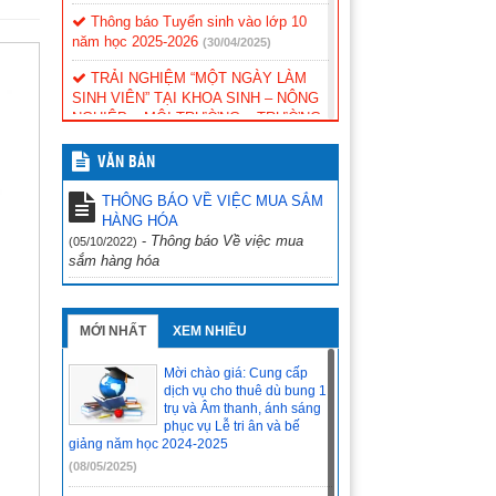
Thông báo Tuyển sinh vào lớp 10
năm học 2025-2026
(30/04/2025)
TRẢI NGHIỆM “MỘT NGÀY LÀM
SINH VIÊN” TẠI KHOA SINH – NÔNG
NGHIỆP – MÔI TRƯỜNG – TRƯỜNG
ĐẠI HỌC SƯ PHẠM – ĐH ĐÀ NẴNG
(21/04/2025)
VĂN BẢN
ĐỀ CƯƠNG ÔN THI TỐT NGHIỆP
THÔNG BÁO VỀ VIỆC MUA SẮM
MÔN VẬT LÍ LỚP 12 NĂM HỌC 2024-
HÀNG HÓA
2025
(21/04/2025)
-
Thông báo Về việc mua
(05/10/2022)
sắm hàng hóa
ĐỀ CƯƠNG ÔN THI TỐT NGHIỆP
MÔN NGỮ VĂN LỚP 12 NĂM HỌC
2024-2025
(21/04/2025)
MỚI NHẤT
XEM NHIỀU
ĐỀ CƯƠNG ÔN THI TỐT NGHIỆP
MÔN TIẾNG ANH LỚP 12 NĂM HỌC
Mời chào giá: Cung cấp
2024-2025
(21/04/2025)
dịch vụ cho thuê dù bung 1
trụ và Âm thanh, ánh sáng
ĐỀ CƯƠNG ÔN THI TỐT NGHIỆP
phục vụ Lễ tri ân và bế
MÔN CNNN LỚP 12 NĂM HỌC 2024-
giảng năm học 2024-2025
2025
(21/04/2025)
(08/05/2025)