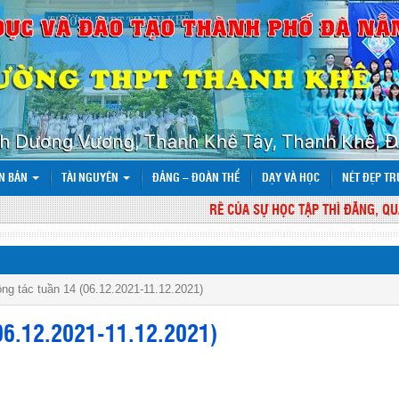
N BẢN
TÀI NGUYÊN
ĐẢNG – ĐOÀN THỂ
DẠY VÀ HỌC
NÉT ĐẸP T
RỄ CỦA SỰ HỌC TẬP THÌ ĐẮNG, QUẢ C
ng tác tuần 14 (06.12.2021-11.12.2021)
06.12.2021-11.12.2021)