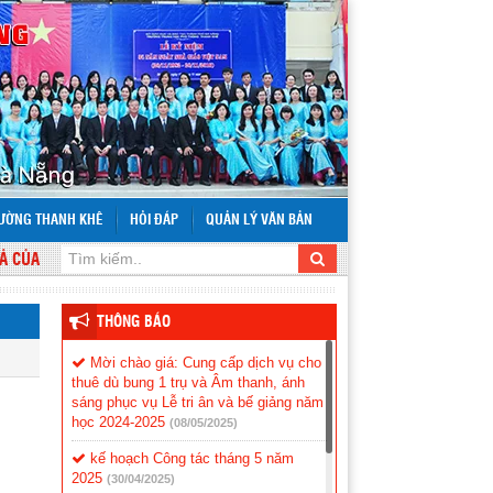
RƯỜNG THANH KHÊ
HỎI ĐÁP
QUẢN LÝ VĂN BẢN
ỦA SỰ HỌC TẬP THÌ NGỌT.
THÔNG BÁO
Mời chào giá: Cung cấp dịch vụ cho
thuê dù bung 1 trụ và Âm thanh, ánh
sáng phục vụ Lễ tri ân và bế giảng năm
học 2024-2025
(08/05/2025)
kế hoạch Công tác tháng 5 năm
2025
(30/04/2025)