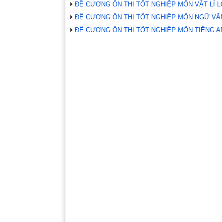
ĐỀ CƯƠNG ÔN THI TỐT NGHIỆP MÔN VẬT LÍ L
ĐỀ CƯƠNG ÔN THI TỐT NGHIỆP MÔN NGỮ VĂN
ĐỀ CƯƠNG ÔN THI TỐT NGHIỆP MÔN TIẾNG AN