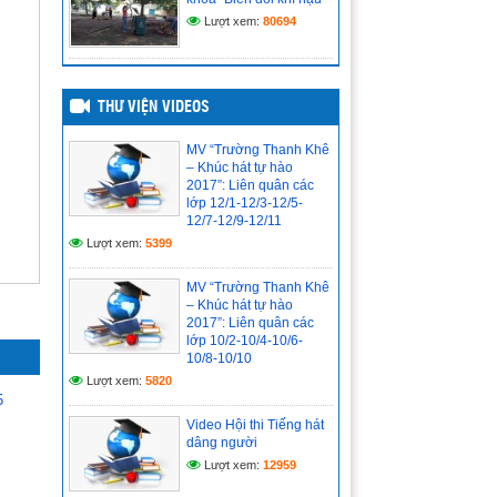
(21/04/2025)
Lượt xem:
80694
ĐỀ CƯƠNG ÔN THI TỐT
NGHIỆP MÔN NGỮ VĂN
LỚP 12 NĂM HỌC 2024-
2025
THƯ VIỆN VIDEOS
(21/04/2025)
MV “Trường Thanh Khê
ĐỀ CƯƠNG ÔN THI TỐT
– Khúc hát tự hào
NGHIỆP MÔN TIẾNG ANH
2017”: Liên quân các
LỚP 12 NĂM HỌC 2024-
lớp 12/1-12/3-12/5-
2025
12/7-12/9-12/11
(21/04/2025)
Lượt xem:
5399
MV “Trường Thanh Khê
– Khúc hát tự hào
2017”: Liên quân các
lớp 10/2-10/4-10/6-
10/8-10/10
Lượt xem:
5820
5
Video Hội thi Tiếng hát
dâng người
Lượt xem:
12959