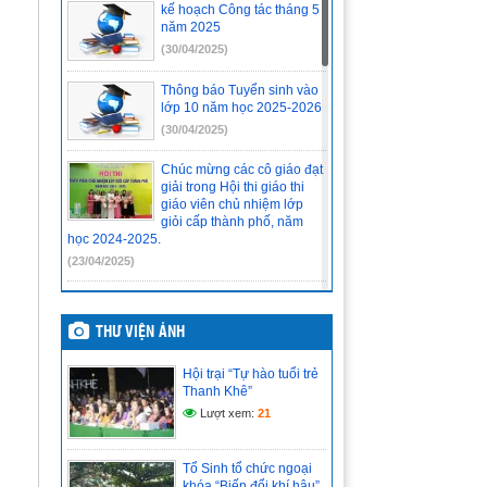
kế hoạch Công tác tháng 5
năm 2025
(30/04/2025)
Thông báo Tuyển sinh vào
lớp 10 năm học 2025-2026
(30/04/2025)
Chúc mừng các cô giáo đạt
giải trong Hội thi giáo thi
giáo viên chủ nhiệm lớp
giỏi cấp thành phố, năm
học 2024-2025.
(23/04/2025)
TRẢI NGHIỆM “MỘT NGÀY
LÀM SINH VIÊN” TẠI KHOA
THƯ VIỆN ẢNH
SINH – NÔNG NGHIỆP –
MÔI TRƯỜNG – TRƯỜNG
ĐẠI HỌC SƯ PHẠM – ĐH ĐÀ NẴNG
Hội trại “Tự hào tuổi trẻ
Thanh Khê”
(21/04/2025)
Lượt xem:
21
ĐỀ CƯƠNG ÔN THI TỐT
NGHIỆP MÔN VẬT LÍ LỚP
12 NĂM HỌC 2024-2025
Tổ Sinh tổ chức ngoại
khóa “Biến đổi khí hậu”