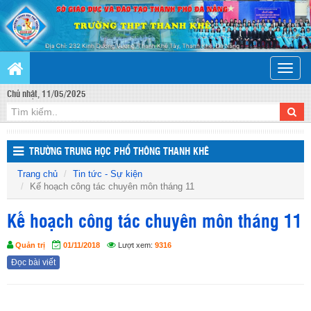
Toggle
naviga
Chủ nhật, 11/05/2025
TRƯỜNG TRUNG HỌC PHỔ THÔNG THANH KHÊ
Trang chủ
Tin tức - Sự kiện
Kế hoạch công tác chuyên môn tháng 11
Kế hoạch công tác chuyên môn tháng 11
Quản trị
01/11/2018
Lượt xem:
9316
Đọc bài viết