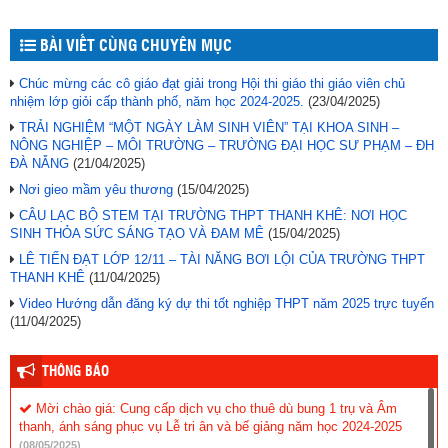
BÀI VIẾT CÙNG CHUYÊN MỤC
Chúc mừng các cô giáo đạt giải trong Hội thi giáo thi giáo viên chủ
nhiệm lớp giỏi cấp thành phố, năm học 2024-2025.
(23/04/2025)
TRẢI NGHIỆM “MỘT NGÀY LÀM SINH VIÊN” TẠI KHOA SINH –
NÔNG NGHIỆP – MÔI TRƯỜNG – TRƯỜNG ĐẠI HỌC SƯ PHẠM – ĐH
ĐÀ NẴNG
(21/04/2025)
Nơi gieo mầm yêu thương
(15/04/2025)
CÂU LẠC BỘ STEM TẠI TRƯỜNG THPT THANH KHÊ: NƠI HỌC
SINH THỎA SỨC SÁNG TẠO VÀ ĐAM MÊ
(15/04/2025)
LÊ TIẾN ĐẠT LỚP 12/11 – TÀI NĂNG BƠI LỘI CỦA TRƯỜNG THPT
THANH KHÊ
(11/04/2025)
Video Hướng dẫn đăng ký dự thi tốt nghiệp THPT năm 2025 trực tuyến
(11/04/2025)
THÔNG BÁO
Mời chào giá: Cung cấp dịch vụ cho thuê dù bung 1 trụ và Âm
thanh, ánh sáng phục vụ Lễ tri ân và bế giảng năm học 2024-2025
(08/05/2025)