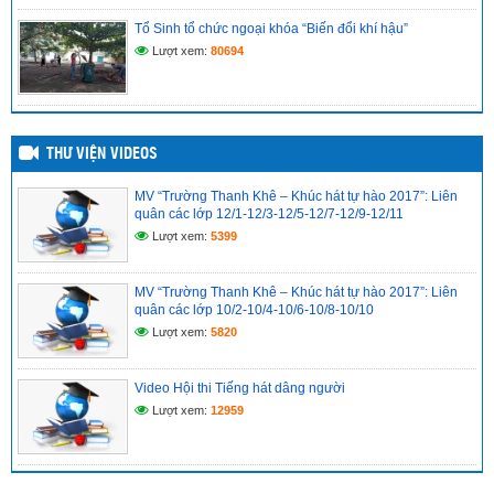
Tổ Sinh tổ chức ngoại khóa “Biến đổi khí hậu”
ĐỀ CƯƠNG ÔN THI TỐT NGHIỆP MÔN TIẾNG ANH LỚP 12
NĂM HỌC 2024-2025
Lượt xem:
80694
(21/04/2025)
THƯ VIỆN VIDEOS
MV “Trường Thanh Khê – Khúc hát tự hào 2017”: Liên
quân các lớp 12/1-12/3-12/5-12/7-12/9-12/11
Lượt xem:
5399
MV “Trường Thanh Khê – Khúc hát tự hào 2017”: Liên
quân các lớp 10/2-10/4-10/6-10/8-10/10
Lượt xem:
5820
Video Hội thi Tiếng hát dâng người
Lượt xem:
12959