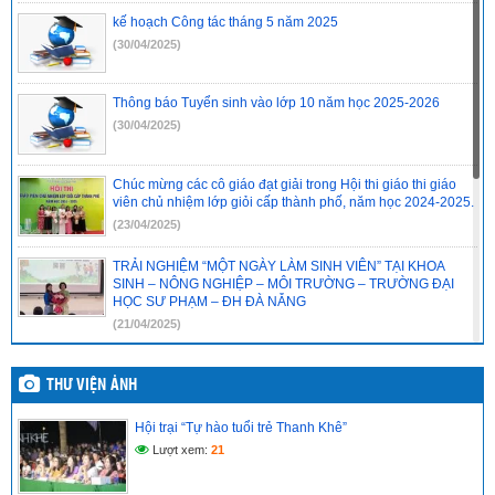
kế hoạch Công tác tháng 5 năm 2025
(30/04/2025)
Thông báo Tuyển sinh vào lớp 10 năm học 2025-2026
(30/04/2025)
Chúc mừng các cô giáo đạt giải trong Hội thi giáo thi giáo
viên chủ nhiệm lớp giỏi cấp thành phố, năm học 2024-2025.
(23/04/2025)
TRẢI NGHIỆM “MỘT NGÀY LÀM SINH VIÊN” TẠI KHOA
SINH – NÔNG NGHIỆP – MÔI TRƯỜNG – TRƯỜNG ĐẠI
HỌC SƯ PHẠM – ĐH ĐÀ NẴNG
(21/04/2025)
ĐỀ CƯƠNG ÔN THI TỐT NGHIỆP MÔN VẬT LÍ LỚP 12 NĂM
HỌC 2024-2025
THƯ VIỆN ẢNH
(21/04/2025)
Hội trại “Tự hào tuổi trẻ Thanh Khê”
ĐỀ CƯƠNG ÔN THI TỐT NGHIỆP MÔN NGỮ VĂN LỚP 12
Lượt xem:
21
NĂM HỌC 2024-2025
(21/04/2025)