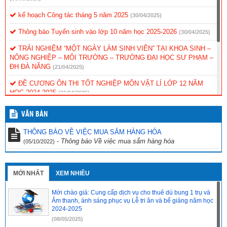
kế hoạch Công tác tháng 5 năm 2025
(30/04/2025)
Thông báo Tuyển sinh vào lớp 10 năm học 2025-2026
(30/04/2025)
TRẢI NGHIỆM “MỘT NGÀY LÀM SINH VIÊN” TẠI KHOA SINH –
NÔNG NGHIỆP – MÔI TRƯỜNG – TRƯỜNG ĐẠI HỌC SƯ PHẠM –
ĐH ĐÀ NẴNG
(21/04/2025)
ĐỀ CƯƠNG ÔN THI TỐT NGHIỆP MÔN VẬT LÍ LỚP 12 NĂM
HỌC 2024-2025
(21/04/2025)
ĐỀ CƯƠNG ÔN THI TỐT NGHIỆP MÔN NGỮ VĂN LỚP 12 NĂM
VĂN BẢN
HỌC 2024-2025
(21/04/2025)
THÔNG BÁO VỀ VIỆC MUA SẮM HÀNG HÓA
ĐỀ CƯƠNG ÔN THI TỐT NGHIỆP MÔN TIẾNG ANH LỚP 12
-
Thông báo Về việc mua sắm hàng hóa
(05/10/2022)
NĂM HỌC 2024-2025
(21/04/2025)
ĐỀ CƯƠNG ÔN THI TỐT NGHIỆP MÔN CNNN LỚP 12 NĂM HỌC
2024-2025
(21/04/2025)
MỚI NHẤT
XEM NHIỀU
Mời chào giá: Cung cấp dịch vụ cho thuê dù bung 1 trụ và
Âm thanh, ánh sáng phục vụ Lễ tri ân và bế giảng năm học
2024-2025
(08/05/2025)