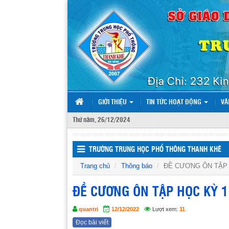
GIỚI THIỆU
TIN TỨC HOẠT ĐỘNG
VĂ
Thứ năm, 26/12/2024
TRƯỜNG TRUNG HỌC PHỔ THÔNG THANH KHÊ
Trang chủ
Thông báo
ĐỀ CƯƠNG ÔN TẬP 
ĐỀ CƯƠNG ÔN TẬP HỌC KỲ 
quantri
12/12/2022
Lượt xem:
11
Đọc bài viết