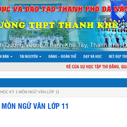
N BẢN
TÀI NGUYÊN
ĐẢNG – ĐOÀN THỂ
DẠY VÀ HỌC
NÉT ĐẸP T
RỄ CỦA SỰ HỌC TẬP THÌ ĐẮNG, QUẢ C
HỌC KỲ 1 MÔN NGỮ VĂN LỚP 11
1 MÔN NGỮ VĂN LỚP 11