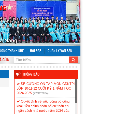
RƯỜNG THANH KHÊ
HỎI ĐÁP
QUẢN LÝ VĂN BẢN
ỦA SỰ HỌC TẬP THÌ NGỌT.
THÔNG BÁO
ĐỀ CƯƠNG ÔN TẬP MÔN GDKTPL
LỚP 10-11-12 CUỐI KỲ 1 NĂM HỌC
2024-2025
(22/12/2024)
Quyết định về việc công bố công
khai điều chỉnh phân bổ dự toán chi
ngân sách nhà nước năm 2024 của