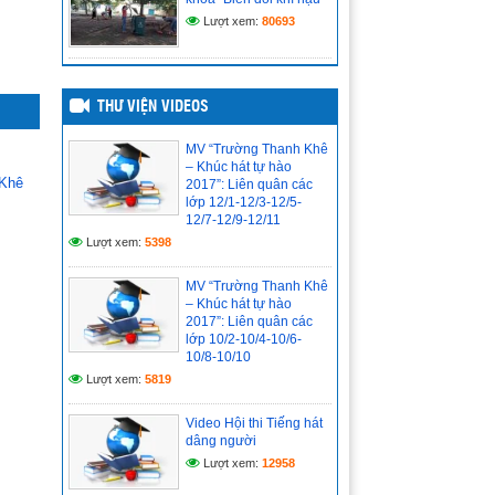
ĐỀ CƯƠNG ÔN TẬP MÔN
Lượt xem:
80693
SINH HỌC LỚP 10-11-12
CUỐI KỲ 1 NĂM HỌC
2024-2025
(11/12/2024)
THƯ VIỆN VIDEOS
ĐỀ CƯƠNG ÔN TẬP MÔN
TIẾNG ANH LỚP 10-11-12
MV “Trường Thanh Khê
CUỐI KỲ 1 NĂM HỌC
– Khúc hát tự hào
2024-2025
 Khê
2017”: Liên quân các
(10/12/2024)
lớp 12/1-12/3-12/5-
12/7-12/9-12/11
ĐỀ CƯƠNG ÔN TẬP MÔN
Lượt xem:
5398
TIN HỌC LỚP 12 CUỐI KỲ
1 NĂM HỌC 2024-2025
MV “Trường Thanh Khê
(10/12/2024)
– Khúc hát tự hào
2017”: Liên quân các
lớp 10/2-10/4-10/6-
10/8-10/10
Lượt xem:
5819
Video Hội thi Tiếng hát
dâng người
Lượt xem:
12958