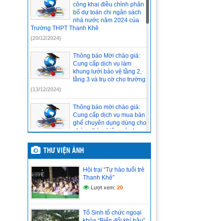
2024-2025
(10/12/2024)
công khai điều chỉnh phân
bổ dự toán chi ngân sách
nhà nước năm 2024 của
Trường THPT Thanh Khê
(20/12/2024)
Thông báo Mời chào giá:
Cung cấp dịch vụ làm
khung lưới bảo vệ tầng 2,
tầng 3 và trụ cờ cho trường
(13/12/2024)
Thông báo mời chào giá:
Cung cấp dịch vụ mua bán
ghế chuyên dụng dùng cho
phòng thí nghiệm của học
sinh.
(11/12/2024)
THƯ VIỆN ẢNH
ĐỀ CƯƠNG ÔN TẬP MÔN
Hội trại “Tự hào tuổi trẻ
CÔNG NGHỆ NÔNG
Thanh Khê”
NGHIỆP LỚP 10-11-12
Lượt xem:
20
CUỐI KỲ 1 NĂM HỌC
2024-2025
(11/12/2024)
Tổ Sinh tổ chức ngoại
khóa “Biến đổi khí hậu”