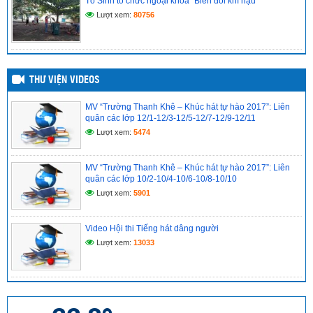
Tổ Sinh tổ chức ngoại khóa “Biến đổi khí hậu”
ĐỀ CƯƠNG ÔN TẬP MÔN TOÁN LỚP 10 CUỐI KỲ 1 NĂM
Lượt xem:
80756
HỌC 2025-2026
(10/12/2025)
THƯ VIỆN VIDEOS
MV “Trường Thanh Khê – Khúc hát tự hào 2017”: Liên
quân các lớp 12/1-12/3-12/5-12/7-12/9-12/11
Lượt xem:
5474
MV “Trường Thanh Khê – Khúc hát tự hào 2017”: Liên
quân các lớp 10/2-10/4-10/6-10/8-10/10
Lượt xem:
5901
Video Hội thi Tiếng hát dâng người
Lượt xem:
13033