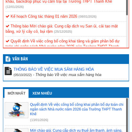
khấu, backdrop phục vụ cắm trại tại Trường THPT Thanh Khê
(12/01/2026)
Kế hoạch Công tác tháng 01 năm 2026
(08/01/2026)
Thông báo Mời chào giá: Cung cấp dịch vụ San ủi, cải tạo mặt
bằng, xử lý cây cỏ, bụi rậm
(25/12/2025)
Quyết định Về việc công bố công khai tăng và giảm phân bổ dự
toán chi ngân sách Nhà nước năm 2025 của Trường THPT Thanh
Khê
(11/12/2025)
VĂN BẢN
ĐỀ CƯƠNG ÔN TẬP MÔN TOÁN LỚP 12 CUỐI KỲ 1 NĂM HỌC
2025-2026
(10/12/2025)
THÔNG BÁO VỀ VIỆC MUA SẮM HÀNG HÓA
-
Thông báo Về việc mua sắm hàng hóa
(05/10/2022)
ĐỀ CƯƠNG ÔN TẬP MÔN TOÁN LỚP 11 CUỐI KỲ 1 NĂM HỌC
2025-2026
(10/12/2025)
ĐỀ CƯƠNG ÔN TẬP MÔN TOÁN LỚP 10 CUỐI KỲ 1 NĂM HỌC
MỚI NHẤT
XEM NHIỀU
2025-2026
(10/12/2025)
Quyết định Về việc công bố công khai phân bổ dự toán chi
ngân sách Nhà nước năm 2026 của Trường THPT Thanh
Khê
(13/01/2026)
Mời chào giá: Cung cấp dịch vụ thuê âm thanh, ánh sáng,