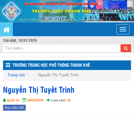
Toggle
naviga
Chủ nhật, 18/01/2026
TRƯỜNG TRUNG HỌC PHỔ THÔNG THANH KHÊ
Trang chủ
Nguyễn Thị Tuyết Trinh
Nguyễn Thị Tuyết Trinh
Quản trị
25/01/2019
Lượt xem:
15
Đọc bài viết