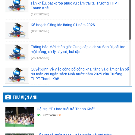
sân khấu, backdrop phục vụ cắm trại tại Trường THPT
Thanh Khê
(12/01/2026)
Kế hoạch Công tác tháng 01 năm 2026
(08/01/2026)
Thông báo Mời chào giá: Cung cấp dịch vụ San ủi, cải tạo
mặt bằng, xử lý cây cỏ, bụi rậm
(25/12/2025)
Quyết định Về việc công bố công khai tăng và giảm phân bổ
dự toán chi ngân sách Nhà nước năm 2025 của Trường
THPT Thanh Khê
(11/12/2025)
ĐỀ CƯƠNG ÔN TẬP MÔN TOÁN LỚP 12 CUỐI KỲ 1 NĂM
THƯ VIỆN ẢNH
HỌC 2025-2026
(10/12/2025)
Hội trại “Tự hào tuổi trẻ Thanh Khê”
Lượt xem:
88
ĐỀ CƯƠNG ÔN TẬP MÔN TOÁN LỚP 11 CUỐI KỲ 1 NĂM
HỌC 2025-2026
(10/12/2025)